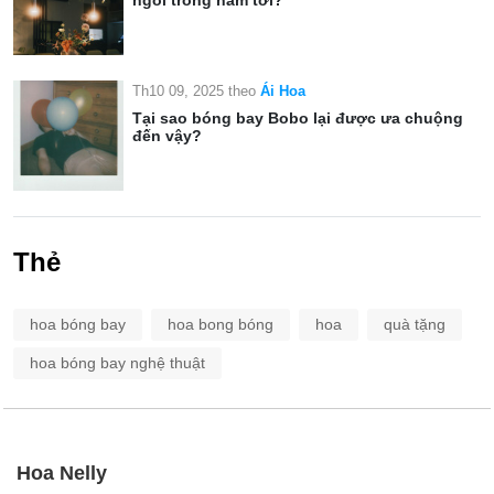
ngôi trong năm tới?
Th10 09, 2025
theo
Ái Hoa
Tại sao bóng bay Bobo lại được ưa chuộng
đến vậy?
Thẻ
hoa bóng bay
hoa bong bóng
hoa
quà tặng
hoa bóng bay nghệ thuật
Hoa Nelly