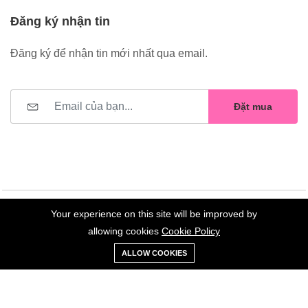
Đăng ký nhận tin
Đăng ký để nhận tin mới nhất qua email.
Đặt mua
Your experience on this site will be improved by
©2023 Hoa Nelly . All Rights Reserved.
allowing cookies
Cookie Policy
0
Trang
Xe
Danh sách
Tài
ALLOW COOKIES
chủ
Loại
đẩy
yêu thích
khoản
Giữ liên lạc: