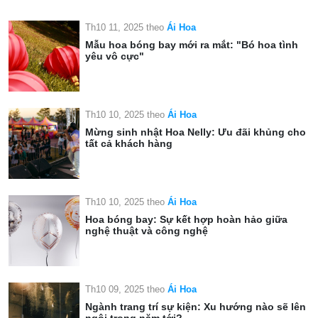
Th10 11, 2025
theo
Ái Hoa
Mẫu hoa bóng bay mới ra mắt: "Bó hoa tình
yêu vô cực"
Th10 10, 2025
theo
Ái Hoa
Mừng sinh nhật Hoa Nelly: Ưu đãi khủng cho
tất cả khách hàng
Th10 10, 2025
theo
Ái Hoa
Hoa bóng bay: Sự kết hợp hoàn hảo giữa
nghệ thuật và công nghệ
Th10 09, 2025
theo
Ái Hoa
Ngành trang trí sự kiện: Xu hướng nào sẽ lên