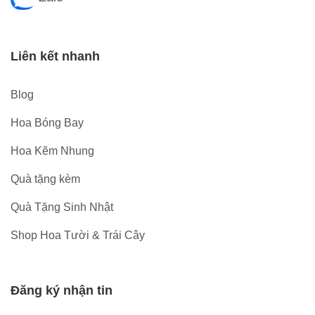
Liên kết nhanh
Blog
Hoa Bóng Bay
Hoa Kẽm Nhung
Quà tặng kèm
Quà Tặng Sinh Nhật
Shop Hoa Tười & Trái Cây
Đăng ký nhận tin