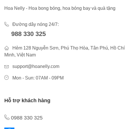
Hoa Nelly - Hoa bong bóng, hoa bóng bay và quà tặng
Đường dây nóng 24/7:
988 330 325
Hẻm 128 Nguyễn Sơn, Phú Thọ Hòa, Tân Phú, Hồ Chí
Minh, Việt Nam
support@hoanelly.com
Mon - Sun: 07AM - 09PM
Hỗ trợ khách hàng
0988 330 325