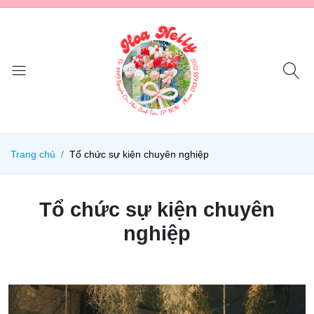
Trang chủ
Tổ chức sự kiện chuyên nghiệp
Tổ chức sự kiện chuyên
nghiệp