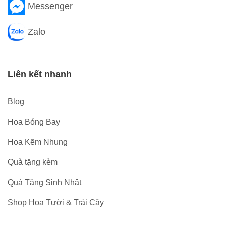
Messenger
Zalo
Liên kết nhanh
Blog
Hoa Bóng Bay
Hoa Kẽm Nhung
Quà tặng kèm
Quà Tặng Sinh Nhật
Shop Hoa Tười & Trái Cây