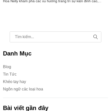
Hoa Nelly khám phá các xu hướng trang trí sự kiện đỉnh cao,...
Danh Mục
Blog
Tin Tức
Khéo tay hay
Ngôn ngữ các loại hoa
Bài viết gần đây