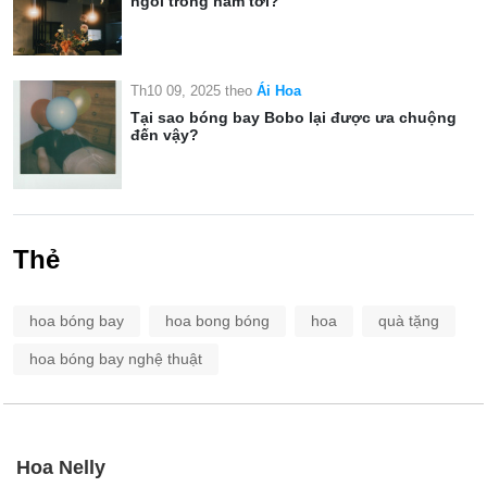
ngôi trong năm tới?
Th10 09, 2025
theo
Ái Hoa
Tại sao bóng bay Bobo lại được ưa chuộng
đến vậy?
Thẻ
hoa bóng bay
hoa bong bóng
hoa
quà tặng
hoa bóng bay nghệ thuật
Hoa Nelly