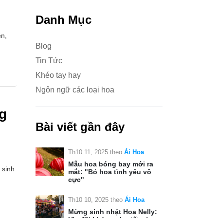
Danh Mục
ện,
Blog
Tin Tức
Khéo tay hay
Ngôn ngữ các loại hoa
ng
Bài viết gần đây
Th10 11, 2025
theo
Ái Hoa
Mẫu hoa bóng bay mới ra
 sinh
mắt: "Bó hoa tình yêu vô
cực"
Th10 10, 2025
theo
Ái Hoa
Mừng sinh nhật Hoa Nelly: