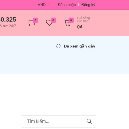
VND
Đăng nhập
Đăng ký
30.325
Giỏ hàng
0
0
0
của bạn
ỗ trợ 24/7
0₫
Đã xem gần đây