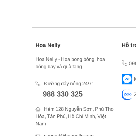
Hoa Nelly
Hỗ tr
Hoa Nelly - Hoa bong bóng, hoa
09
bóng bay và quà tặng
Đường dây nóng 24/7:
988 330 325
Hẻm 128 Nguyễn Sơn, Phú Thọ
Hòa, Tân Phú, Hồ Chí Minh, Việt
Nam
support@hoanelly.com