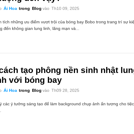
o
Ái Hoa
trong
Blog
vào
Th10 09, 2025
 tích những ưu điểm vượt trội của bóng bay Bobo trong trang trí sự ki
 đến không gian lung linh, lãng mạn và...
 cách tạo phông nền sinh nhật lu
nh với bóng bay
o
Ái Hoa
trong
Blog
vào
Th09 28, 2025
ý các ý tưởng sáng tạo để làm background chụp ảnh ấn tượng cho tiệc
.