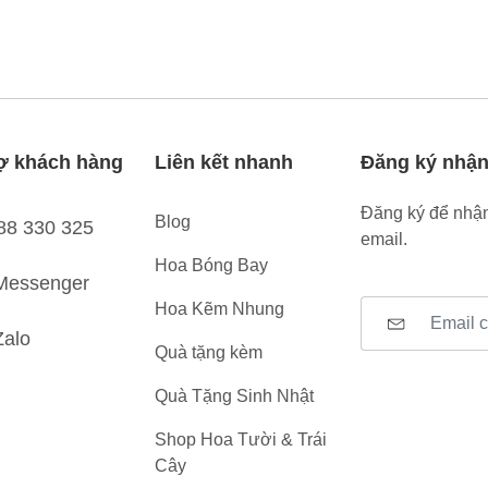
ợ khách hàng
Liên kết nhanh
Đăng ký nhận
Đăng ký để nhận
Blog
88 330 325
email.
Hoa Bóng Bay
Messenger
Hoa Kẽm Nhung
Zalo
Quà tặng kèm
Quà Tặng Sinh Nhật
Shop Hoa Tười & Trái
Cây