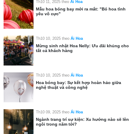
Th10 11, 2025
theo
Ái Hoa
Mẫu hoa bóng bay mới ra mắt: "Bó hoa tình
yêu vô cực"
Th10 10, 2025
theo
Ái Hoa
Mừng sinh nhật Hoa Nelly: Ưu đãi khủng cho
tất cả khách hàng
Th10 10, 2025
theo
Ái Hoa
Hoa bóng bay: Sự kết hợp hoàn hảo giữa
nghệ thuật và công nghệ
Th10 09, 2025
theo
Ái Hoa
Ngành trang trí sự kiện: Xu hướng nào sẽ lên
ngôi trong năm tới?