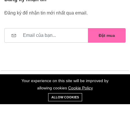
Đăng ký để nhận tin mới nhất qua email.
Đặt mua
Your experience on this site will be improved by
©2023 Hoa Nelly . All Rights Reserved.
allowing cookies
Cookie Policy
0
Trang
Xe
Danh sách
Tài
ALLOW COOKIES
chủ
Loại
đẩy
yêu thích
khoản
Giữ liên lạc: