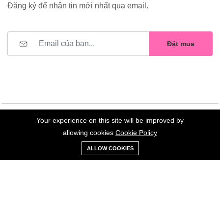
Đăng ký để nhận tin mới nhất qua email.
Đặt mua
Your experience on this site will be improved by
©2023 Hoa Nelly . All Rights Reserved.
allowing cookies
Cookie Policy
0
Trang
Xe
Danh sách
Tài
ALLOW COOKIES
chủ
Loại
đẩy
yêu thích
khoản
Giữ liên lạc: