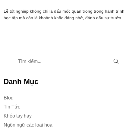
Lễ tốt nghiệp không chỉ là dấu mốc quan trọng trong hành trình
học tập mà còn là khoảnh khắc đáng nhớ, đánh dấu sự trưởn...
Danh Mục
Blog
Tin Tức
Khéo tay hay
Ngôn ngữ các loại hoa