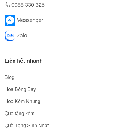
0988 330 325
Messenger
Zalo
Liên kết nhanh
Blog
Hoa Bóng Bay
Hoa Kẽm Nhung
Quà tặng kèm
Quà Tặng Sinh Nhật