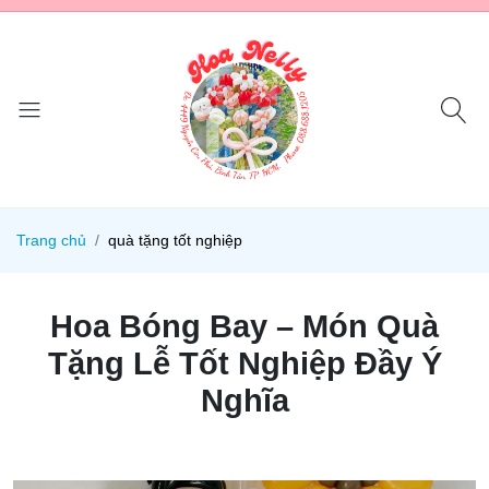
Trang chủ
quà tặng tốt nghiệp
Hoa Bóng Bay – Món Quà
Tặng Lễ Tốt Nghiệp Đầy Ý
Nghĩa