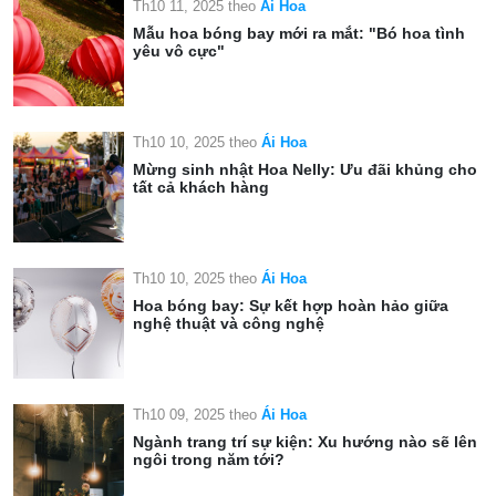
Th10 11, 2025
theo
Ái Hoa
Mẫu hoa bóng bay mới ra mắt: "Bó hoa tình
yêu vô cực"
Th10 10, 2025
theo
Ái Hoa
Mừng sinh nhật Hoa Nelly: Ưu đãi khủng cho
tất cả khách hàng
Th10 10, 2025
theo
Ái Hoa
Hoa bóng bay: Sự kết hợp hoàn hảo giữa
nghệ thuật và công nghệ
Th10 09, 2025
theo
Ái Hoa
Ngành trang trí sự kiện: Xu hướng nào sẽ lên
ngôi trong năm tới?