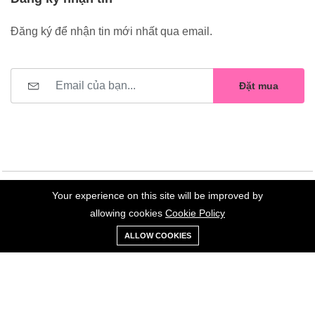
Đăng ký để nhận tin mới nhất qua email.
Đặt mua
Your experience on this site will be improved by
©2023 Hoa Nelly . All Rights Reserved.
allowing cookies
Cookie Policy
0
Trang
Xe
Danh sách
Tài
ALLOW COOKIES
chủ
Loại
đẩy
yêu thích
khoản
Giữ liên lạc: