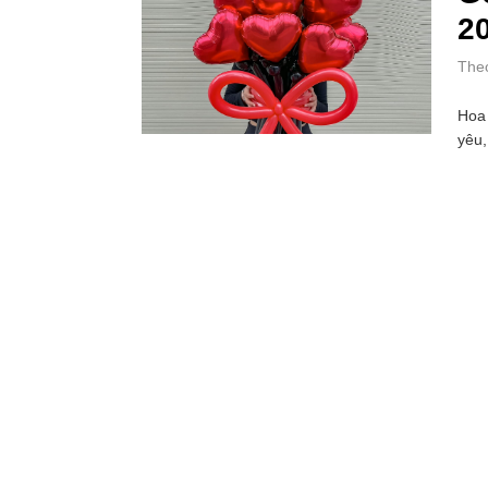
2
The
Hoa 
yêu,