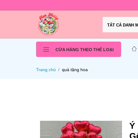
TẤT CẢ DANH 
CỬA HÀNG THEO THỂ LOẠI
Trang chủ
quà tặng hoa
Ý
G