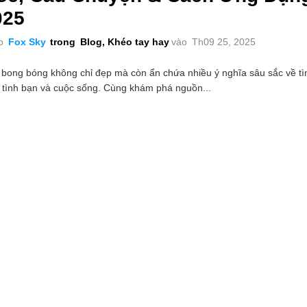
025
o
Fox Sky
trong
Blog
,
Khéo tay hay
vào
Th09 25, 2025
bong bóng không chỉ đẹp mà còn ẩn chứa nhiều ý nghĩa sâu sắc về tì
 tình bạn và cuộc sống. Cùng khám phá nguồn...