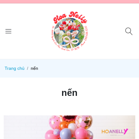
Trang chủ
nến
nến