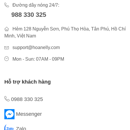
Đường dây nóng 24/7:
988 330 325
Hẻm 128 Nguyễn Sơn, Phú Thọ Hòa, Tân Phú, Hồ Chí
Minh, Việt Nam
support@hoanelly.com
Mon - Sun: 07AM - 09PM
Hỗ trợ khách hàng
0988 330 325
Messenger
Zalo