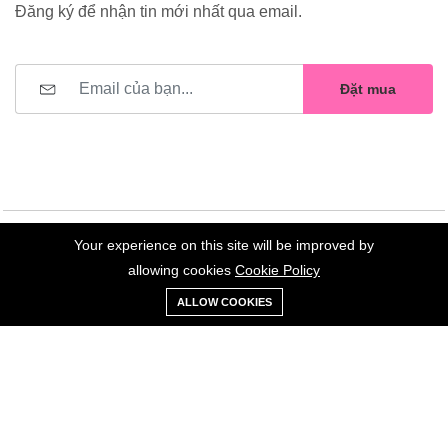
Đăng ký để nhận tin mới nhất qua email.
Đặt mua
Your experience on this site will be improved by
©2023 Hoa Nelly . All Rights Reserved.
allowing cookies
Cookie Policy
0
Trang
Xe
Danh sách
Tài
ALLOW COOKIES
chủ
Loại
đẩy
yêu thích
khoản
Giữ liên lạc: