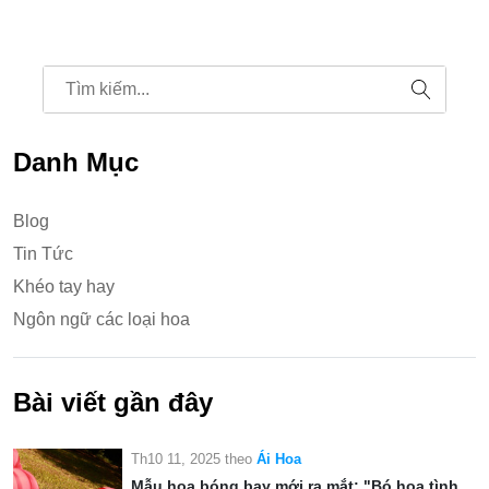
Danh Mục
Blog
Tin Tức
Khéo tay hay
Ngôn ngữ các loại hoa
Bài viết gần đây
Th10 11, 2025
theo
Ái Hoa
Mẫu hoa bóng bay mới ra mắt: "Bó hoa tình