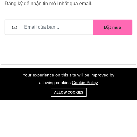
Đăng ký để nhận tin mới nhất qua email.
Đặt mua
Your experience on this site will be improved by
©2023 Hoa Nelly . All Rights Reserved.
allowing cookies
Cookie Policy
0
Trang
Xe
Danh sách
Tài
ALLOW COOKIES
chủ
Loại
đẩy
yêu thích
khoản
Giữ liên lạc: