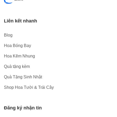
Liên kết nhanh
Blog
Hoa Bóng Bay
Hoa Kẽm Nhung
Quà tặng kèm
Quà Tặng Sinh Nhật
Shop Hoa Tười & Trái Cây
Đăng ký nhận tin