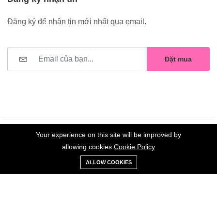
Đăng ký để nhận tin mới nhất qua email.
Đặt mua
Your experience on this site will be improved by
©2023 Hoa Nelly . All Rights Reserved.
allowing cookies
Cookie Policy
0
Trang
Xe
Danh sách
Tài
ALLOW COOKIES
chủ
Loại
đẩy
yêu thích
khoản
Giữ liên lạc: