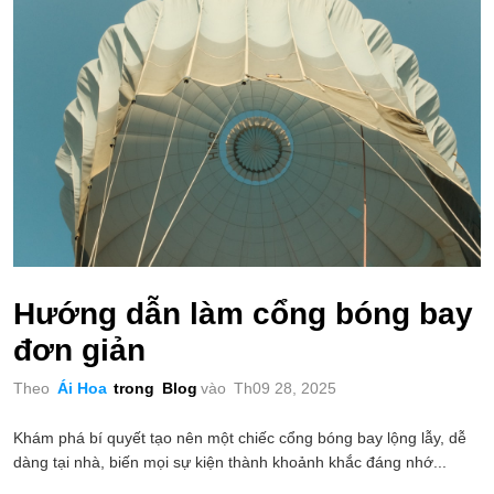
Hướng dẫn làm cổng bóng bay
đơn giản
Theo
Ái Hoa
trong
Blog
vào
Th09 28, 2025
Khám phá bí quyết tạo nên một chiếc cổng bóng bay lộng lẫy, dễ
dàng tại nhà, biến mọi sự kiện thành khoảnh khắc đáng nhớ...