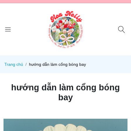
Trang chủ
hướng dẫn làm cổng bóng bay
hướng dẫn làm cổng bóng
bay