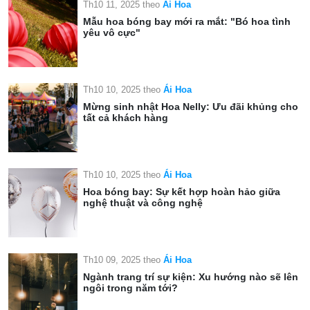
Th10 11, 2025
theo
Ái Hoa
Mẫu hoa bóng bay mới ra mắt: "Bó hoa tình
yêu vô cực"
Th10 10, 2025
theo
Ái Hoa
Mừng sinh nhật Hoa Nelly: Ưu đãi khủng cho
tất cả khách hàng
Th10 10, 2025
theo
Ái Hoa
Hoa bóng bay: Sự kết hợp hoàn hảo giữa
nghệ thuật và công nghệ
Th10 09, 2025
theo
Ái Hoa
Ngành trang trí sự kiện: Xu hướng nào sẽ lên
ngôi trong năm tới?