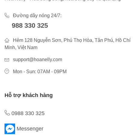
Đường dây nóng 24/7:
988 330 325
Hẻm 128 Nguyễn Sơn, Phú Thọ Hòa, Tân Phú, Hồ Chí
Minh, Việt Nam
support@hoanelly.com
Mon - Sun: 07AM - 09PM
Hỗ trợ khách hàng
0988 330 325
Messenger