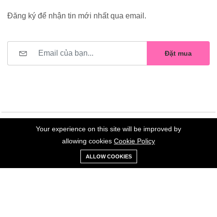
Đăng ký để nhận tin mới nhất qua email.
Đặt mua
Your experience on this site will be improved by
©2023 Hoa Nelly . All Rights Reserved.
allowing cookies
Cookie Policy
0
Trang
Xe
Danh sách
Tài
ALLOW COOKIES
chủ
Loại
đẩy
yêu thích
khoản
Giữ liên lạc: