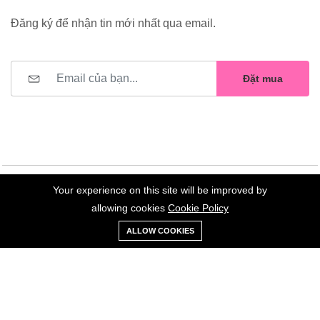
Đăng ký để nhận tin mới nhất qua email.
Đặt mua
Your experience on this site will be improved by
©2023 Hoa Nelly . All Rights Reserved.
allowing cookies
Cookie Policy
0
Trang
Xe
Danh sách
Tài
ALLOW COOKIES
chủ
Loại
đẩy
yêu thích
khoản
Giữ liên lạc: