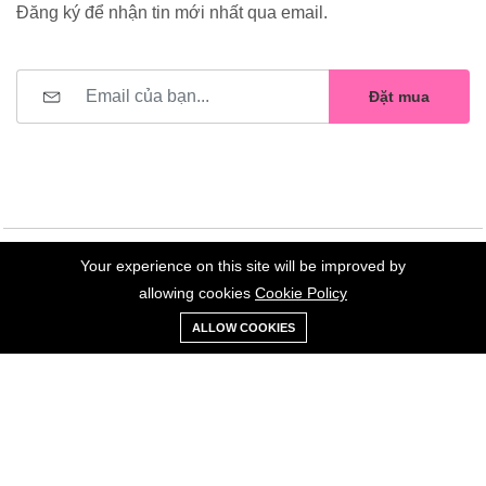
Đăng ký để nhận tin mới nhất qua email.
Đặt mua
Your experience on this site will be improved by
©2023 Hoa Nelly . All Rights Reserved.
allowing cookies
Cookie Policy
0
Trang
Xe
Danh sách
Tài
ALLOW COOKIES
chủ
Loại
đẩy
yêu thích
khoản
Giữ liên lạc: