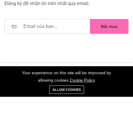
Đăng ký để nhận tin mới nhất qua email.
Đặt mua
Your experience on this site will be improved by
©2023 Hoa Nelly . All Rights Reserved.
allowing cookies
Cookie Policy
0
Trang
Xe
Danh sách
Tài
ALLOW COOKIES
chủ
Loại
đẩy
yêu thích
khoản
Giữ liên lạc: