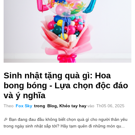
Sinh nhật tặng quà gì: Hoa
bong bóng - Lựa chọn độc đáo
và ý nghĩa
Theo
Fox Sky
trong
Blog
,
Khéo tay hay
vào
Th05 06, 2025
🎉 Bạn đang đau đầu không biết chọn quà gì cho người thân yêu
trong ngày sinh nhật sắp tới? Hãy tạm quên đi những món qu...