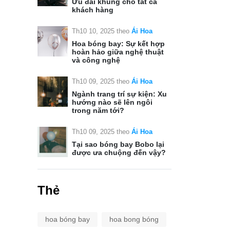
Ưu đãi khủng cho tất cả
khách hàng
Th10 10, 2025
theo
Ái Hoa
Hoa bóng bay: Sự kết hợp
hoàn hảo giữa nghệ thuật
và công nghệ
Th10 09, 2025
theo
Ái Hoa
Ngành trang trí sự kiện: Xu
hướng nào sẽ lên ngôi
trong năm tới?
Th10 09, 2025
theo
Ái Hoa
Tại sao bóng bay Bobo lại
được ưa chuộng đến vậy?
Thẻ
hoa bóng bay
hoa bong bóng