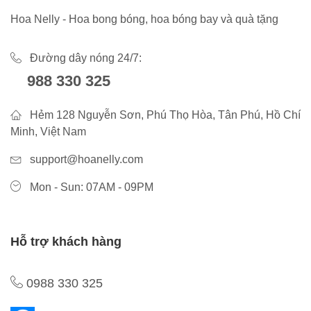
Hoa Nelly - Hoa bong bóng, hoa bóng bay và quà tặng
Đường dây nóng 24/7:
988 330 325
Hẻm 128 Nguyễn Sơn, Phú Thọ Hòa, Tân Phú, Hồ Chí
Minh, Việt Nam
support@hoanelly.com
Mon - Sun: 07AM - 09PM
Hỗ trợ khách hàng
0988 330 325