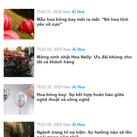
Th10 11, 2025
theo
Ái Hoa
Mẫu hoa bóng bay mới ra mắt: "Bó hoa tình
yêu vô cực"
Th10 10, 2025
theo
Ái Hoa
Mừng sinh nhật Hoa Nelly: Ưu đãi khủng cho
tất cả khách hàng
Th10 10, 2025
theo
Ái Hoa
Hoa bóng bay: Sự kết hợp hoàn hảo giữa
nghệ thuật và công nghệ
Th10 09, 2025
theo
Ái Hoa
Ngành trang trí sự kiện: Xu hướng nào sẽ lên