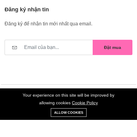
Đăng ký nhận tin
Đăng ký để nhận tin mới nhất qua email.
Đặt mua
Your experience on this site will be improved by
©2023 Hoa Nelly . All Rights Reserved.
allowing cookies
Cookie Policy
0
Trang
Xe
Danh sách
Tài
ALLOW COOKIES
chủ
Loại
đẩy
yêu thích
khoản
Giữ liên lạc: