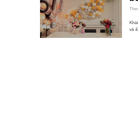
The
Khám
và ấ