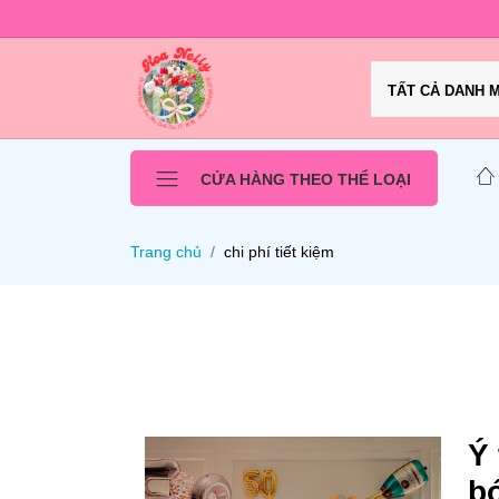
TẤT CẢ DANH 
CỬA HÀNG THEO THỂ LOẠI
Trang chủ
chi phí tiết kiệm
Ý 
b