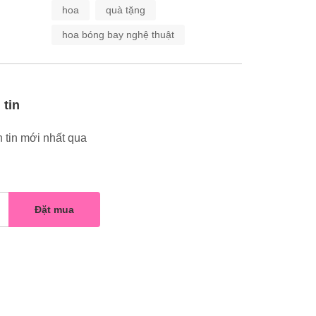
hoa
quà tặng
hoa bóng bay nghệ thuật
 tin
 tin mới nhất qua
Đặt mua