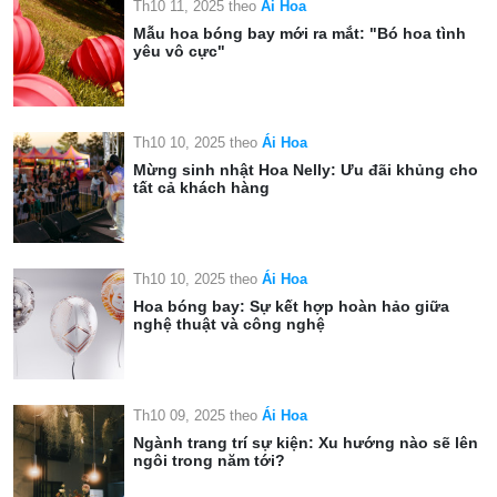
Th10 11, 2025
theo
Ái Hoa
Mẫu hoa bóng bay mới ra mắt: "Bó hoa tình
yêu vô cực"
Th10 10, 2025
theo
Ái Hoa
Mừng sinh nhật Hoa Nelly: Ưu đãi khủng cho
tất cả khách hàng
Th10 10, 2025
theo
Ái Hoa
Hoa bóng bay: Sự kết hợp hoàn hảo giữa
nghệ thuật và công nghệ
Th10 09, 2025
theo
Ái Hoa
Ngành trang trí sự kiện: Xu hướng nào sẽ lên
ngôi trong năm tới?