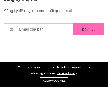
Đăng ký để nhận tin mới nhất qua email.
Đặt mua
Your experience on this site will be improved by
©2023 Hoa Nelly . All Rights Reserved.
allowing cookies
Cookie Policy
0
Trang
Xe
Danh sách
Tài
ALLOW COOKIES
chủ
Loại
đẩy
yêu thích
khoản
Giữ liên lạc: