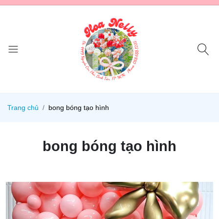
Trang chủ
bong bóng tạo hình
bong bóng tạo hình