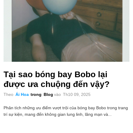
Tại sao bóng bay Bobo lại
được ưa chuộng đến vậy?
Theo
Ái Hoa
trong
Blog
vào
Th10 09, 2025
Phân tích những ưu điểm vượt trội của bóng bay Bobo trong trang
trí sự kiện, mang đến không gian lung linh, lãng mạn và...