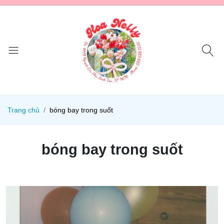
Trang chủ
bóng bay trong suốt
bóng bay trong suốt