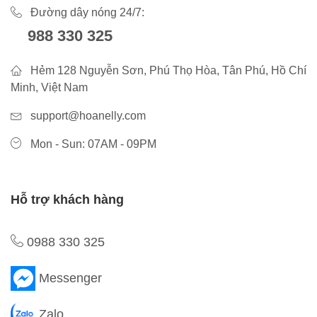
Đường dây nóng 24/7:
988 330 325
Hẻm 128 Nguyễn Sơn, Phú Thọ Hòa, Tân Phú, Hồ Chí
Minh, Việt Nam
support@hoanelly.com
Mon - Sun: 07AM - 09PM
Hỗ trợ khách hàng
0988 330 325
Messenger
Zalo