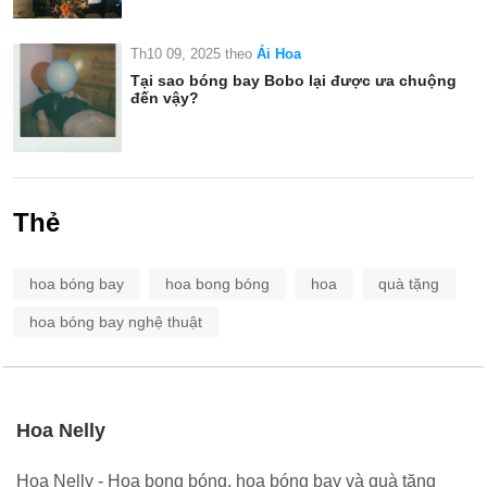
Th10 09, 2025
theo
Ái Hoa
Tại sao bóng bay Bobo lại được ưa chuộng
đến vậy?
Thẻ
hoa bóng bay
hoa bong bóng
hoa
quà tặng
hoa bóng bay nghệ thuật
Hoa Nelly
Hoa Nelly - Hoa bong bóng, hoa bóng bay và quà tặng