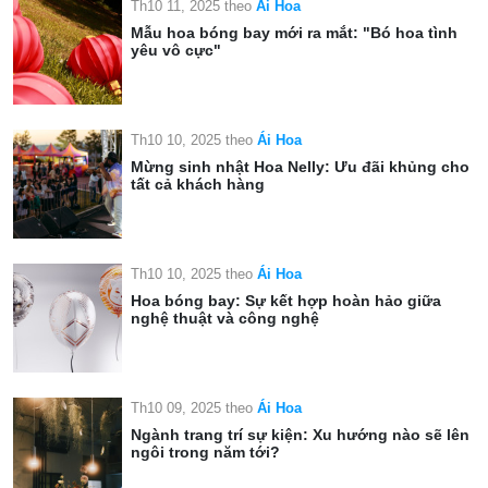
Th10 11, 2025
theo
Ái Hoa
Mẫu hoa bóng bay mới ra mắt: "Bó hoa tình
yêu vô cực"
Th10 10, 2025
theo
Ái Hoa
Mừng sinh nhật Hoa Nelly: Ưu đãi khủng cho
tất cả khách hàng
Th10 10, 2025
theo
Ái Hoa
Hoa bóng bay: Sự kết hợp hoàn hảo giữa
nghệ thuật và công nghệ
Th10 09, 2025
theo
Ái Hoa
Ngành trang trí sự kiện: Xu hướng nào sẽ lên
ngôi trong năm tới?