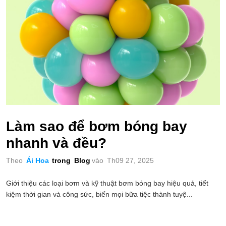
Làm sao để bơm bóng bay
nhanh và đều?
Theo
Ái Hoa
trong
Blog
vào
Th09 27, 2025
Giới thiệu các loại bơm và kỹ thuật bơm bóng bay hiệu quả, tiết
kiệm thời gian và công sức, biến mọi bữa tiệc thành tuyệ...