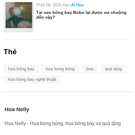
Th10 09, 2025
theo
Ái Hoa
Tại sao bóng bay Bobo lại được ưa chuộng
đến vậy?
Thẻ
hoa bóng bay
hoa bong bóng
hoa
quà tặng
hoa bóng bay nghệ thuật
Hoa Nelly
Hoa Nelly - Hoa bong bóng, hoa bóng bay và quà tặng