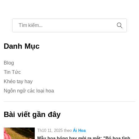
Danh Mục
Blog
Tin Tức
Khéo tay hay
Ngôn ngữ các loại hoa
Bài viết gần đây
Th10 11, 2025
theo
Ái Hoa
Mẫu hoa bóng bay mới ra mắt: "Bó hoa tình