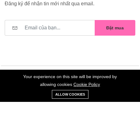
Đăng ký để nhận tin mới nhất qua email.
Đặt mua
Your experience on this site will be improved by
©2023 Hoa Nelly . All Rights Reserved.
allowing cookies
Cookie Policy
0
Trang
Xe
Danh sách
Tài
ALLOW COOKIES
chủ
Loại
đẩy
yêu thích
khoản
Giữ liên lạc: