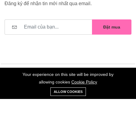
Đăng ký để nhận tin mới nhất qua email.
Đặt mua
Your experience on this site will be improved by
©2023 Hoa Nelly . All Rights Reserved.
allowing cookies
Cookie Policy
0
Trang
Xe
Danh sách
Tài
ALLOW COOKIES
chủ
Loại
đẩy
yêu thích
khoản
Giữ liên lạc: