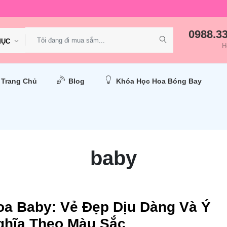
0988.3
MỤC
H
Trang Chủ
Blog
Khóa Học Hoa Bóng Bay
baby
oa Baby: Vẻ Đẹp Dịu Dàng Và Ý
ghĩa Theo Màu Sắc