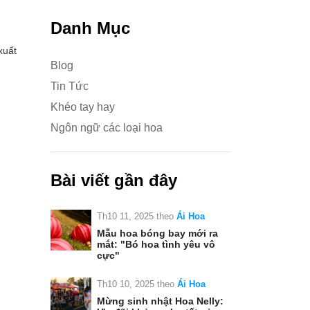
Danh Mục
xuất
Blog
Tin Tức
Khéo tay hay
Ngôn ngữ các loại hoa
Bài viết gần đây
Th10 11, 2025
theo
Ái Hoa
Mẫu hoa bóng bay mới ra
mắt: "Bó hoa tình yêu vô
cực"
Th10 10, 2025
theo
Ái Hoa
Mừng sinh nhật Hoa Nelly: