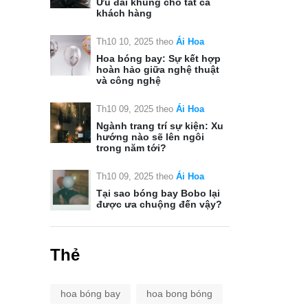
Ưu đãi khủng cho tất cả
khách hàng
Th10 10, 2025
theo
Ái Hoa
Hoa bóng bay: Sự kết hợp
hoàn hảo giữa nghệ thuật
và công nghệ
Th10 09, 2025
theo
Ái Hoa
Ngành trang trí sự kiện: Xu
hướng nào sẽ lên ngôi
trong năm tới?
Th10 09, 2025
theo
Ái Hoa
Tại sao bóng bay Bobo lại
được ưa chuộng đến vậy?
Thẻ
hoa bóng bay
hoa bong bóng