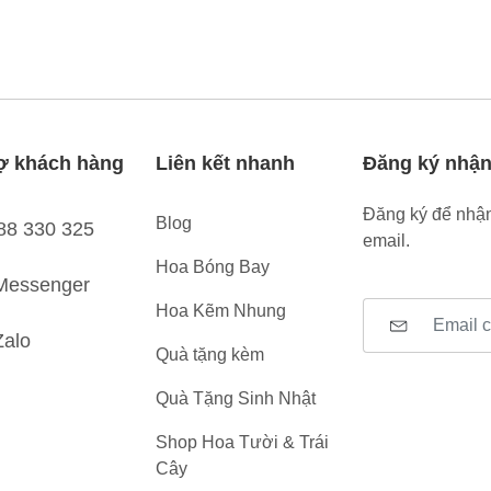
ợ khách hàng
Liên kết nhanh
Đăng ký nhận
Đăng ký để nhận
Blog
88 330 325
email.
Hoa Bóng Bay
Messenger
Hoa Kẽm Nhung
Zalo
Quà tặng kèm
Quà Tặng Sinh Nhật
Shop Hoa Tười & Trái
Cây