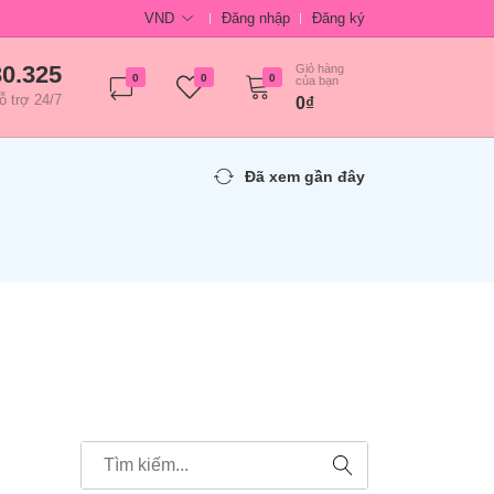
VND
Đăng nhập
Đăng ký
30.325
Giỏ hàng
0
0
0
của bạn
ỗ trợ 24/7
0₫
Đã xem gần đây