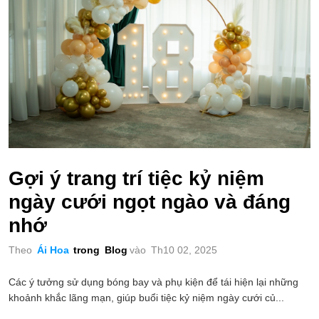
Gợi ý trang trí tiệc kỷ niệm
ngày cưới ngọt ngào và đáng
nhớ
Theo
Ái Hoa
trong
Blog
vào
Th10 02, 2025
Các ý tưởng sử dụng bóng bay và phụ kiện để tái hiện lại những
khoảnh khắc lãng mạn, giúp buổi tiệc kỷ niệm ngày cưới củ...