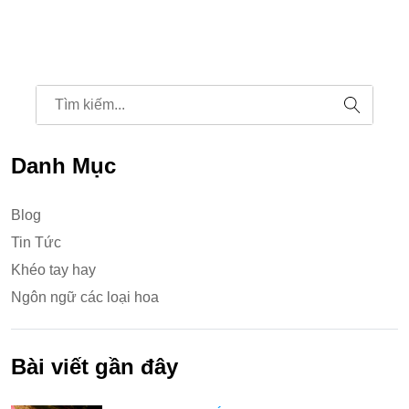
Danh Mục
Blog
Tin Tức
Khéo tay hay
Ngôn ngữ các loại hoa
Bài viết gần đây