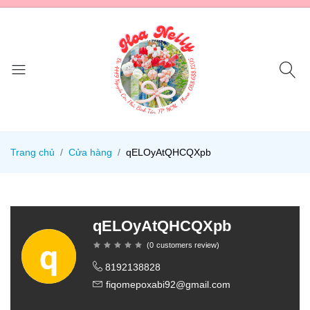
Trang chủ
Cửa hàng
qELOyAtQHCQXpb
qELOyAtQHCQXpb
(
0
customers review
)
8192138828
fiqomepoxabi92@gmail.com