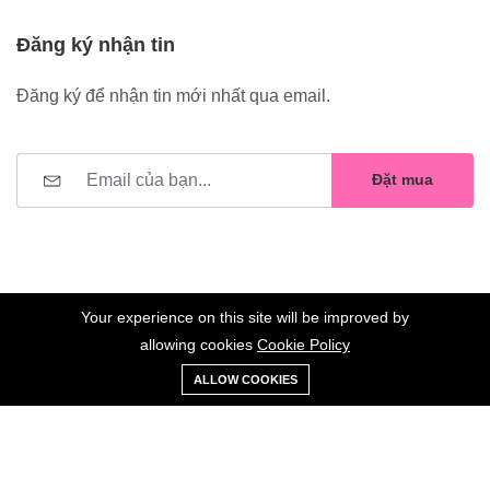
Đăng ký nhận tin
Đăng ký để nhận tin mới nhất qua email.
Đặt mua
Your experience on this site will be improved by
allowing cookies
Cookie Policy
0
Trang
Xe
Danh sách
Tài
©2023 Hoa Nelly . All Rights Reserved.
ALLOW COOKIES
chủ
Loại
đẩy
yêu thích
khoản
Giữ liên lạc: