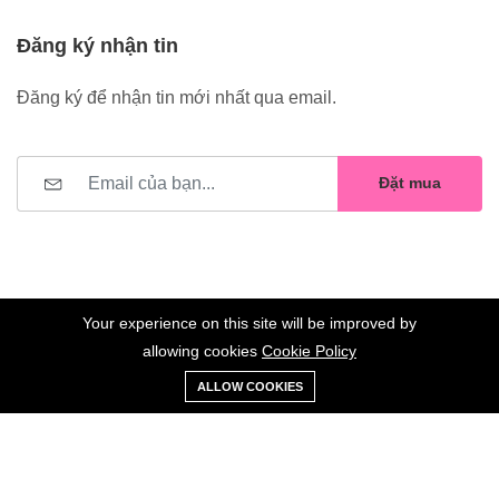
Đăng ký nhận tin
Đăng ký để nhận tin mới nhất qua email.
Đặt mua
Your experience on this site will be improved by
allowing cookies
Cookie Policy
0
Trang
Xe
Danh sách
Tài
©2023 Hoa Nelly . All Rights Reserved.
ALLOW COOKIES
chủ
Loại
đẩy
yêu thích
khoản
Giữ liên lạc: