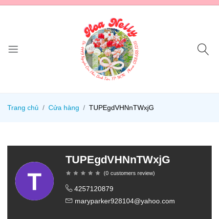
Trang chủ
Cửa hàng
TUPEgdVHNnTWxjG
TUPEgdVHNnTWxjG
(
0
customers review
)
4257120879
maryparker928104@yahoo.com