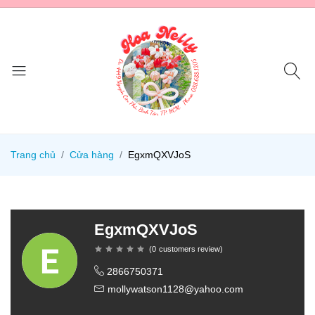
Trang chủ
Cửa hàng
EgxmQXVJoS
EgxmQXVJoS
(
0
customers review
)
2866750371
mollywatson1128@yahoo.com