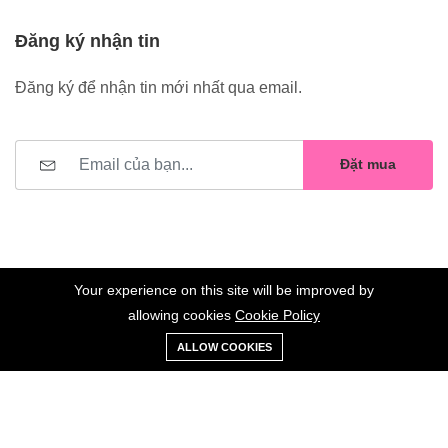
Đăng ký nhận tin
Đăng ký để nhận tin mới nhất qua email.
Đặt mua
Your experience on this site will be improved by
allowing cookies
Cookie Policy
0
Trang
Xe
Danh sách
Tài
©2023 Hoa Nelly . All Rights Reserved.
ALLOW COOKIES
chủ
Loại
đẩy
yêu thích
khoản
Giữ liên lạc: