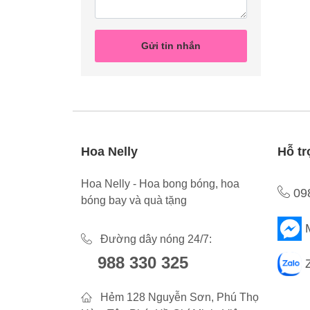
Gửi tin nhắn
Hoa Nelly
Hỗ tr
Hoa Nelly - Hoa bong bóng, hoa
09
bóng bay và quà tặng
Đường dây nóng 24/7:
988 330 325
Hẻm 128 Nguyễn Sơn, Phú Thọ