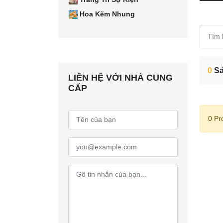
Hoa Kẽm Nhung
0
Sả
LIÊN HỆ VỚI NHÀ CUNG
CẤP
0 Pr