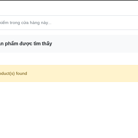
n phẩm được tìm thấy
oduct(s) found