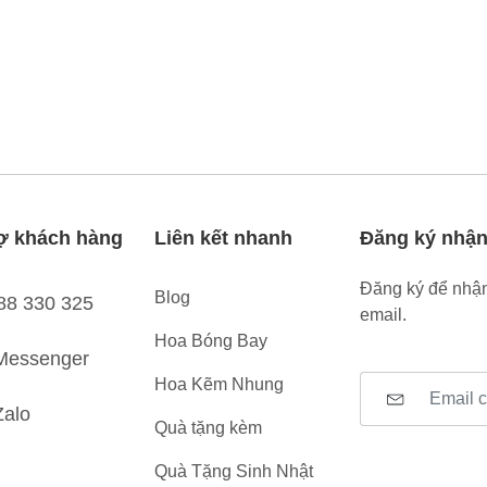
ợ khách hàng
Liên kết nhanh
Đăng ký nhận
Đăng ký để nhận
Blog
88 330 325
email.
Hoa Bóng Bay
Messenger
Hoa Kẽm Nhung
Zalo
Quà tặng kèm
Quà Tặng Sinh Nhật