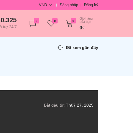
VND
Đăng nhập
Đăng ký
30.325
Giỏ hàng
0
0
0
của bạn
ỗ trợ 24/7
0₫
Đã xem gần đây
Bắt đầu từ:
Th07 27, 2025