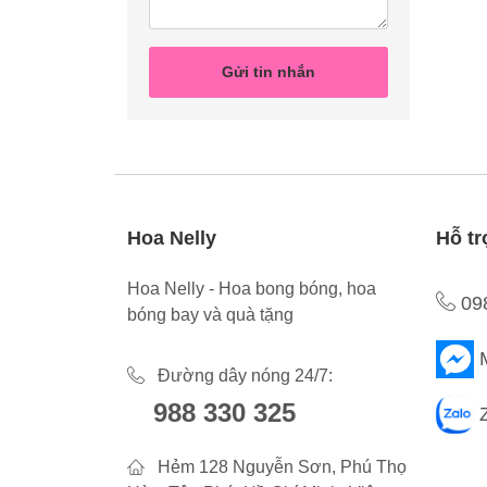
Gửi tin nhắn
Hoa Nelly
Hỗ tr
Hoa Nelly - Hoa bong bóng, hoa
09
bóng bay và quà tặng
Đường dây nóng 24/7:
988 330 325
Hẻm 128 Nguyễn Sơn, Phú Thọ