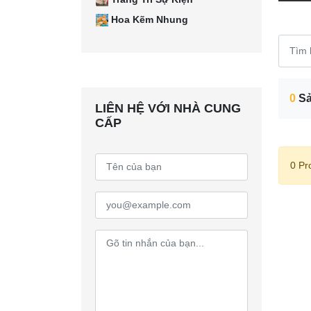
Hoa Kẽm Nhung
0
Sả
LIÊN HỆ VỚI NHÀ CUNG
CẤP
0 Pr