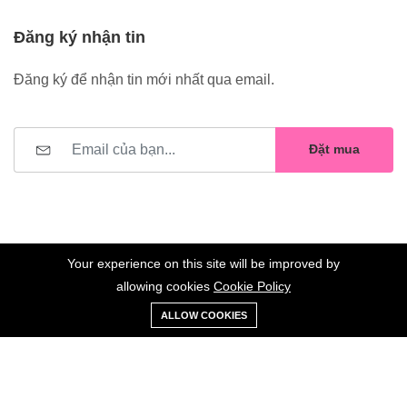
Đăng ký nhận tin
Đăng ký để nhận tin mới nhất qua email.
Đặt mua
Your experience on this site will be improved by
allowing cookies
Cookie Policy
0
Trang
Xe
Danh sách
Tài
©2023 Hoa Nelly . All Rights Reserved.
ALLOW COOKIES
chủ
Loại
đẩy
yêu thích
khoản
Giữ liên lạc: