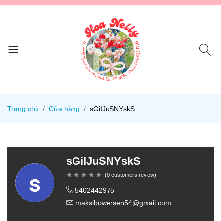
Trang chủ
Cửa hàng
sGiIJuSNYskS
sGiIJuSNYskS
(
0
customers review
)
5402442975
maksibowersen54@gmail.com