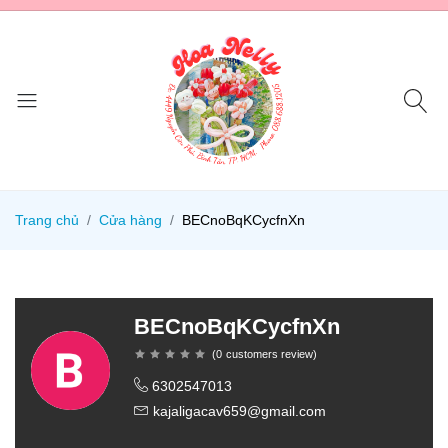
Trang chủ
Cửa hàng
BECnoBqKCycfnXn
BECnoBqKCycfnXn
(
0
customers review
)
6302547013
kajaligacav659@gmail.com