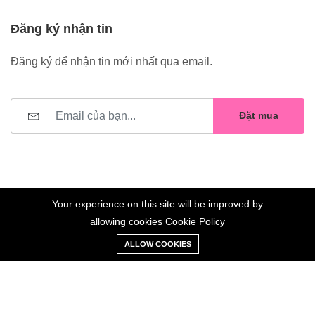
Đăng ký nhận tin
Đăng ký để nhận tin mới nhất qua email.
Đặt mua
Your experience on this site will be improved by
allowing cookies
Cookie Policy
0
Trang
Xe
Danh sách
Tài
©2023 Hoa Nelly . All Rights Reserved.
ALLOW COOKIES
chủ
Loại
đẩy
yêu thích
khoản
Giữ liên lạc: