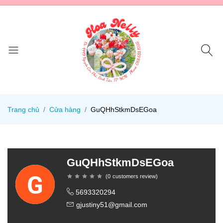
Trang chủ
Cửa hàng
GuQHhStkmDsEGoa
GuQHhStkmDsEGoa
(
0
customers review
)
5693320294
gjustiny51@gmail.com