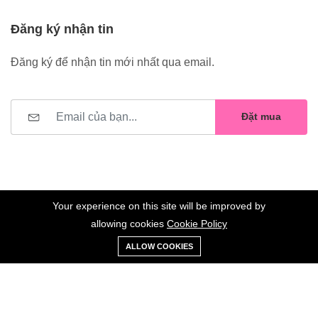
Đăng ký nhận tin
Đăng ký để nhận tin mới nhất qua email.
Đặt mua
Your experience on this site will be improved by
allowing cookies
Cookie Policy
0
Trang
Xe
Danh sách
Tài
©2023 Hoa Nelly . All Rights Reserved.
ALLOW COOKIES
chủ
Loại
đẩy
yêu thích
khoản
Giữ liên lạc: