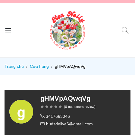
Trang chủ
Cửa hàng
gHMVpAQwqVg
gHMVpAQwqVg
(
0
customers review
)
3417663046
hudsdellya6@gmail.com