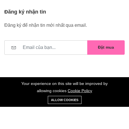
Đăng ký nhận tin
Đăng ký để nhận tin mới nhất qua email.
Đặt mua
Your experience on this site will be improved by
allowing cookies
Cookie Policy
0
Trang
Xe
Danh sách
Tài
©2023 Hoa Nelly . All Rights Reserved.
ALLOW COOKIES
chủ
Loại
đẩy
yêu thích
khoản
Giữ liên lạc: