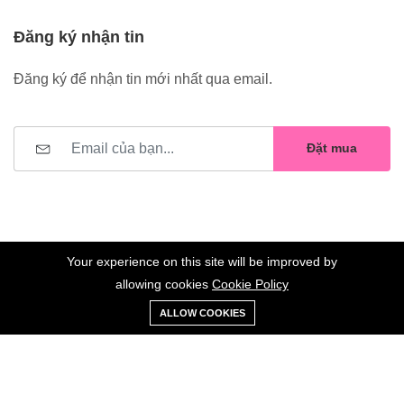
Đăng ký nhận tin
Đăng ký để nhận tin mới nhất qua email.
Đặt mua
Your experience on this site will be improved by
allowing cookies
Cookie Policy
0
Trang
Xe
Danh sách
Tài
©2023 Hoa Nelly . All Rights Reserved.
ALLOW COOKIES
chủ
Loại
đẩy
yêu thích
khoản
Giữ liên lạc: