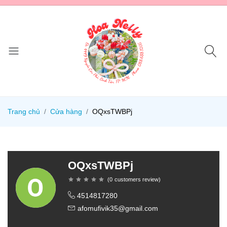
Trang chủ
Cửa hàng
OQxsTWBPj
OQxsTWBPj
(
0
customers review
)
4514817280
afomufivik35@gmail.com