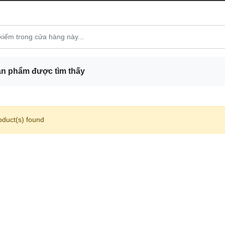
n phẩm được tìm thấy
oduct(s) found