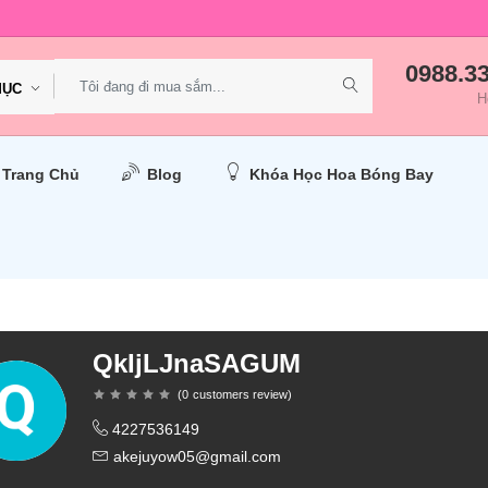
0988.3
MỤC
H
Trang Chủ
Blog
Khóa Học Hoa Bóng Bay
QkIjLJnaSAGUM
(
0
customers review
)
4227536149
akejuyow05@gmail.com