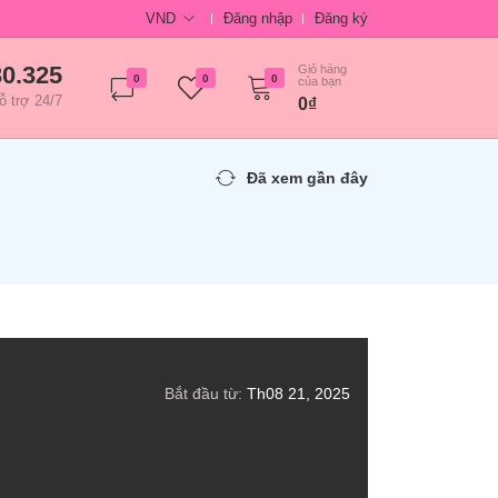
VND
Đăng nhập
Đăng ký
30.325
Giỏ hàng
0
0
0
của bạn
ỗ trợ 24/7
0₫
Đã xem gần đây
Bắt đầu từ:
Th08 21, 2025