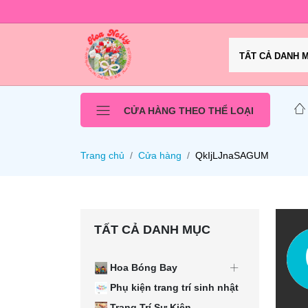
TẤT CẢ DANH 
CỬA HÀNG THEO THỂ LOẠI
Trang chủ
Cửa hàng
QkIjLJnaSAGUM
TẤT CẢ DANH MỤC
Hoa Bóng Bay
Phụ kiện trang trí sinh nhật
Trang Trí Sự Kiện