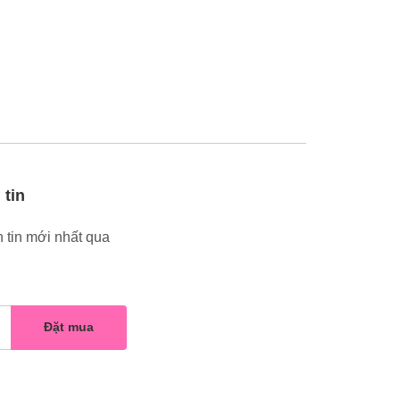
 tin
 tin mới nhất qua
Đặt mua