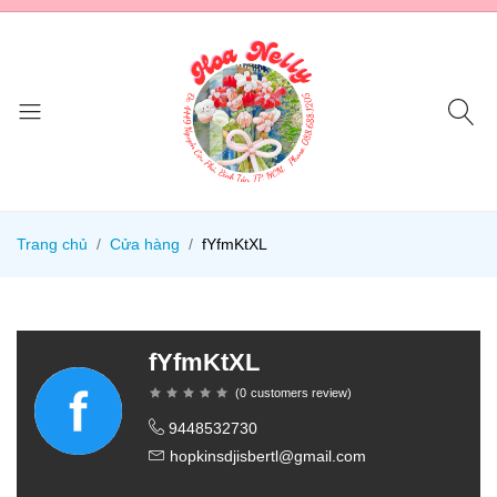
Trang chủ
Cửa hàng
fYfmKtXL
fYfmKtXL
(
0
customers review
)
9448532730
hopkinsdjisbertl@gmail.com