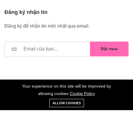
Đăng ký nhận tin
Đăng ký để nhận tin mới nhất qua email.
Đặt mua
Your experience on this site will be improved by
allowing cookies
Cookie Policy
0
Trang
Xe
Danh sách
Tài
©2023 Hoa Nelly . All Rights Reserved.
ALLOW COOKIES
chủ
Loại
đẩy
yêu thích
khoản
Giữ liên lạc: