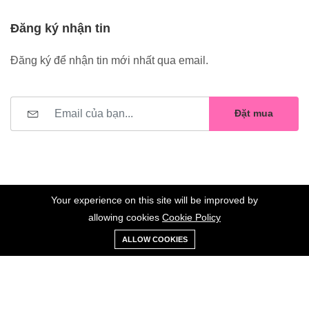
Đăng ký nhận tin
Đăng ký để nhận tin mới nhất qua email.
Đặt mua
Your experience on this site will be improved by
allowing cookies
Cookie Policy
0
Trang
Xe
Danh sách
Tài
©2023 Hoa Nelly . All Rights Reserved.
ALLOW COOKIES
chủ
Loại
đẩy
yêu thích
khoản
Giữ liên lạc: