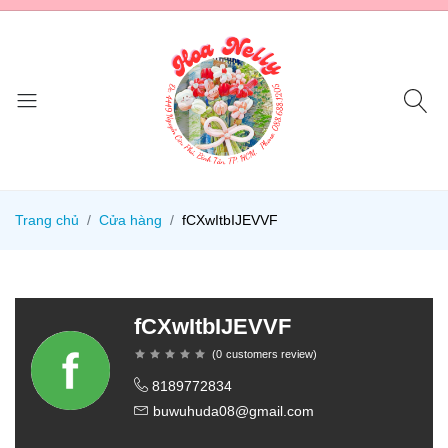
Trang chủ
Cửa hàng
fCXwItbIJEVVF
fCXwItbIJEVVF
(
0
customers review
)
8189772834
buwuhuda08@gmail.com