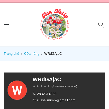
Trang chủ
Cửa hàng
WRdGAjaC
WRdGAjaC
(
0
customers review
)
2832614628
russellmimix@gmail.com