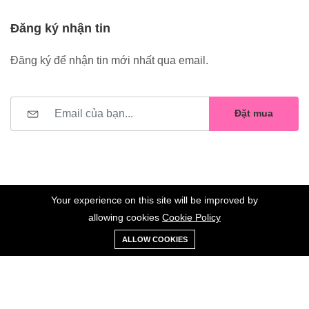
Đăng ký nhận tin
Đăng ký để nhận tin mới nhất qua email.
Đặt mua
Your experience on this site will be improved by
allowing cookies
Cookie Policy
0
Trang
Xe
Danh sách
Tài
©2023 Hoa Nelly . All Rights Reserved.
ALLOW COOKIES
chủ
Loại
đẩy
yêu thích
khoản
Giữ liên lạc: