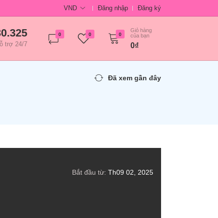
VND
Đăng nhập
Đăng ký
30.325
Giỏ hàng
0
0
0
của bạn
ỗ trợ 24/7
0₫
Đã xem gần đây
Bắt đầu từ:
Th09 02, 2025