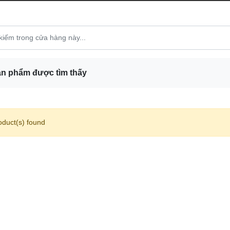
n phẩm được tìm thấy
oduct(s) found