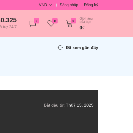
VND
Đăng nhập
Đăng ký
30.325
Giỏ hàng
0
0
0
của bạn
ỗ trợ 24/7
0₫
Đã xem gần đây
Bắt đầu từ:
Th07 15, 2025