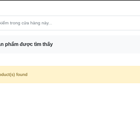
n phẩm được tìm thấy
oduct(s) found