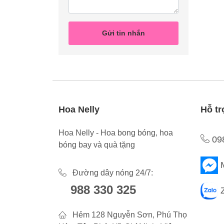
Gửi tin nhắn
Hoa Nelly
Hỗ tr
Hoa Nelly - Hoa bong bóng, hoa
09
bóng bay và quà tặng
Đường dây nóng 24/7:
988 330 325
Hẻm 128 Nguyễn Sơn, Phú Thọ