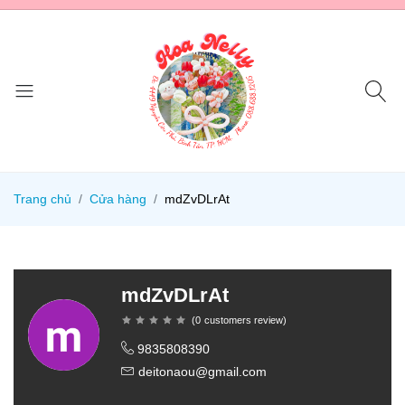
Trang chủ
Cửa hàng
mdZvDLrAt
mdZvDLrAt
(
0
customers review
)
9835808390
deitonaou@gmail.com