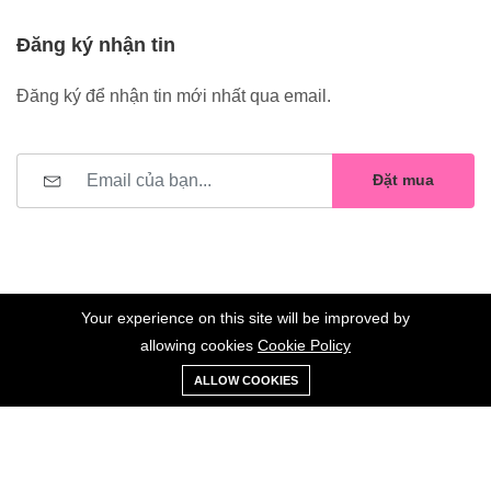
Đăng ký nhận tin
Đăng ký để nhận tin mới nhất qua email.
Đặt mua
Your experience on this site will be improved by
allowing cookies
Cookie Policy
0
Trang
Xe
Danh sách
Tài
©2023 Hoa Nelly . All Rights Reserved.
ALLOW COOKIES
chủ
Loại
đẩy
yêu thích
khoản
Giữ liên lạc: