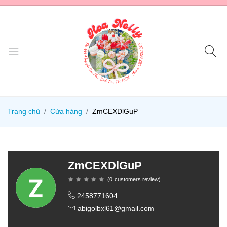
Trang chủ
Cửa hàng
ZmCEXDlGuP
ZmCEXDlGuP
(
0
customers review
)
2458771604
abigolbxl61@gmail.com