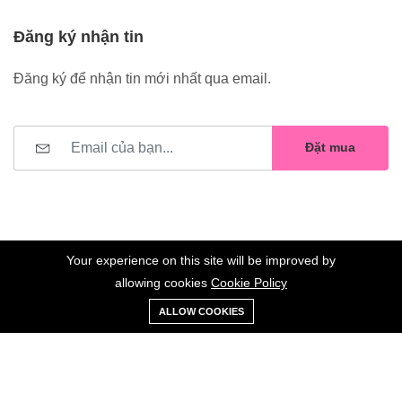
Đăng ký nhận tin
Đăng ký để nhận tin mới nhất qua email.
Đặt mua
Your experience on this site will be improved by
allowing cookies
Cookie Policy
0
Trang
Xe
Danh sách
Tài
©2023 Hoa Nelly . All Rights Reserved.
ALLOW COOKIES
chủ
Loại
đẩy
yêu thích
khoản
Giữ liên lạc: