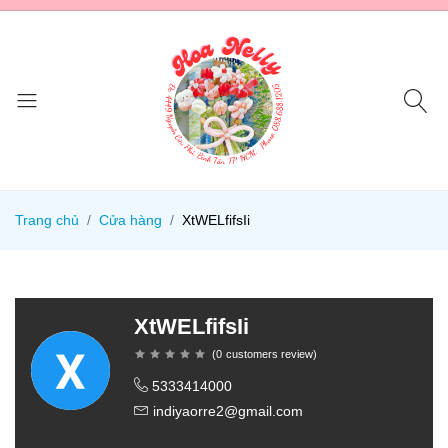
Trang chủ
Cửa hàng
XtWELfifsIi
XtWELfifsIi
(
0
customers review
)
5333414000
indiyaorre2@gmail.com