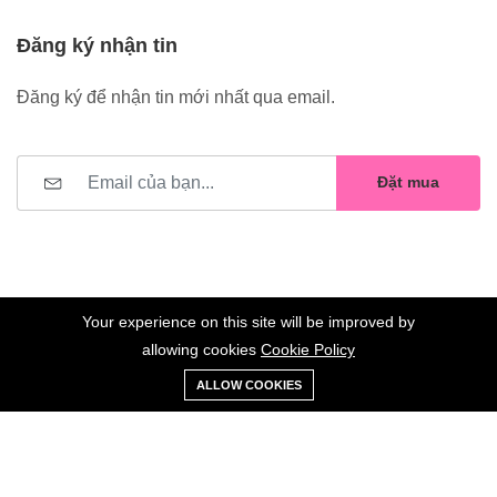
Đăng ký nhận tin
Đăng ký để nhận tin mới nhất qua email.
Đặt mua
Your experience on this site will be improved by
allowing cookies
Cookie Policy
0
Trang
Xe
Danh sách
Tài
©2023 Hoa Nelly . All Rights Reserved.
ALLOW COOKIES
chủ
Loại
đẩy
yêu thích
khoản
Giữ liên lạc: